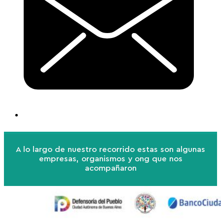
A lo largo de nuestro recorrido estas son algunas
empresas, organismos y ong que nos
acompañaron